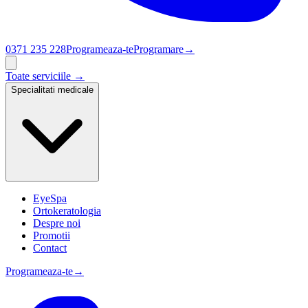
0371 235 228
Programeaza-te
Programare
→
Toate serviciile →
Specialitati medicale
EyeSpa
Ortokeratologia
Despre noi
Promotii
Contact
Programeaza-te
→