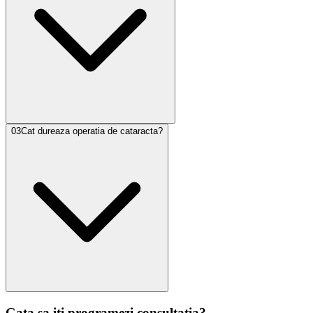
03
Cat dureaza operatia de cataracta?
Gata sa iti programezi consultatia?