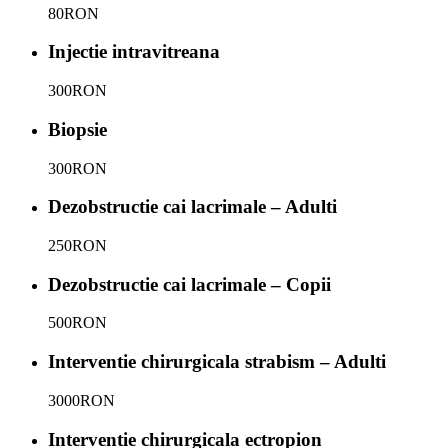
80
RON
Injectie intravitreana
300
RON
Biopsie
300
RON
Dezobstructie cai lacrimale – Adulti
250
RON
Dezobstructie cai lacrimale – Copii
500
RON
Interventie chirurgicala strabism – Adulti
3000
RON
Interventie chirurgicala ectropion