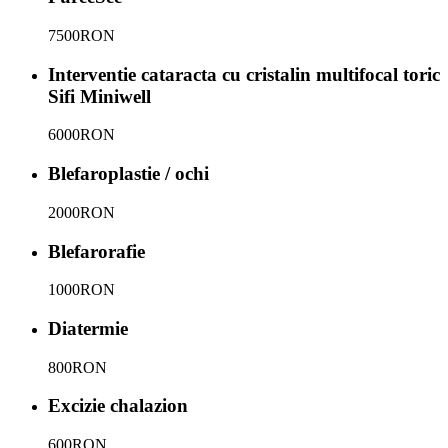
7500
RON
Interventie cataracta cu cristalin multifocal toric
Sifi Miniwell
6000
RON
Blefaroplastie / ochi
2000
RON
Blefarorafie
1000
RON
Diatermie
800
RON
Excizie chalazion
600
RON