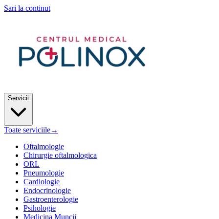
Sari la continut
Servicii
Toate serviciile
→
Oftalmologie
Chirurgie oftalmologica
ORL
Pneumologie
Cardiologie
Endocrinologie
Gastroenterologie
Psihologie
Medicina Muncii