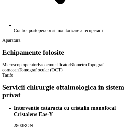
Control postoperator si monitorizare a recuperarii
Aparatura
Echipamente folosite
Microscop operator
Facoemulsificator
Biometru
Topograf
corneean
Tomograf ocular (OCT)
Tarife
Servicii
chirurgie oftalmologica
in sistem
privat
Interventie cataracta cu cristalin monofocal
Cristalens Eas-Y
2800
RON