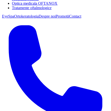
Optica medicala OFTANOX
Tratamente oftalmologice
EyeSpa
Ortokeratologia
Despre noi
Promotii
Contact