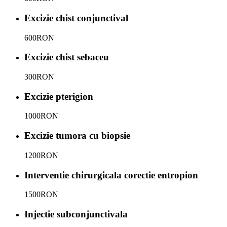
Excizie chist conjunctival
600
RON
Excizie chist sebaceu
300
RON
Excizie pterigion
1000
RON
Excizie tumora cu biopsie
1200
RON
Interventie chirurgicala corectie entropion
1500
RON
Injectie subconjunctivala